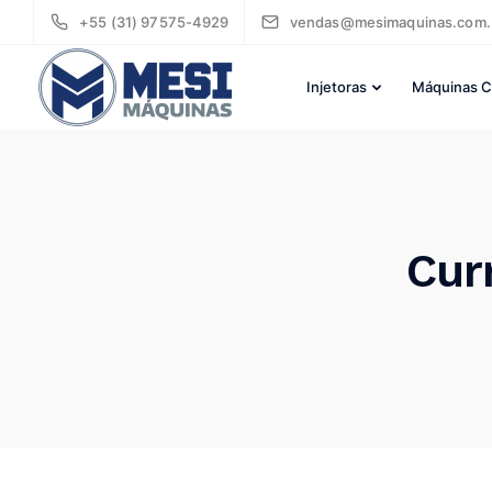
+55 (31) 97575-4929
vendas@mesimaquinas.com.
Injetoras
Máquinas C
Cur