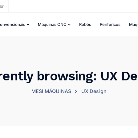
br
onvencionais
Máquinas CNC
Robôs
Periféricos
Máq
rently browsing: UX De
MESI MÁQUINAS
UX Design